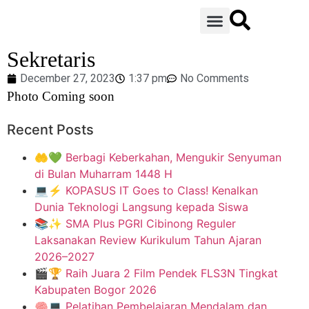
PENERIMAAN SISWA BARU
TOUR 3D SEKOLAH
PROGRAM PENGEMBANGAN BAHASA ASING
Sekretaris
December 27, 2023
1:37 pm
No Comments
Photo Coming soon
Recent Posts
🤲💚 Berbagi Keberkahan, Mengukir Senyuman
di Bulan Muharram 1448 H
💻⚡ KOPASUS IT Goes to Class! Kenalkan
Dunia Teknologi Langsung kepada Siswa
📚✨ SMA Plus PGRI Cibinong Reguler
Laksanakan Review Kurikulum Tahun Ajaran
2026–2027
🎬🏆 Raih Juara 2 Film Pendek FLS3N Tingkat
Kabupaten Bogor 2026
🧠💻 Pelatihan Pembelajaran Mendalam dan