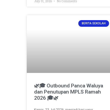
July 31, 2026
No Comments
BERITA SEKOLAH
🌿🎓 Outbound Panca Waluya
dan Penutupan MPLS Ramah
2026 🎓🌿
Kamis, 23 Juli 2026, menjadi hari yang