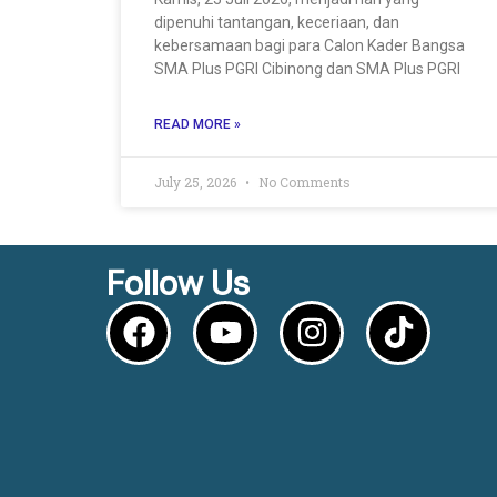
dipenuhi tantangan, keceriaan, dan
kebersamaan bagi para Calon Kader Bangsa
SMA Plus PGRI Cibinong dan SMA Plus PGRI
READ MORE »
July 25, 2026
No Comments
Follow Us