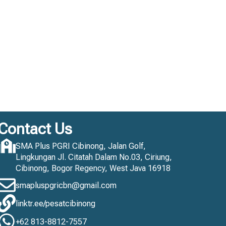
Contact Us
SMA Plus PGRI Cibinong, Jalan Golf,
Lingkungan Jl. Citatah Dalam No.03, Ciriung,
Cibinong, Bogor Regency, West Java 16918
smapluspgricbn@gmail.com
linktr.ee/pesatcibinong
+62 813-8812-7557